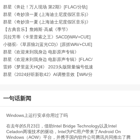
群星《奔赴！万人现场 第2期》[FLAC/分轨]
[518.8
群星《奇妙浪一夏 (上海迪士尼度假区音乐)》
[32
群星《奇妙浪一夏 (上海迪士尼度假区音乐)》
[FL
【古典音乐】詹姆斯·高威《季节》
1993[WAV+CUE]
贝拉芳蒂《卡里普索之王》SACD[WAV+CUE]
小骆驼-《草原狼2(蓝光CD)》[原抓WAV+CUE]
群星《欢迎来到我身边 电影原声专辑》
[320K/MP3
群星《欢迎来到我身边 电影原声专辑》[FLAC/
分轨
雷婷《梦里蓝天HQⅡ》 2023头版限量编号低速
原抓
群星《2024好听新歌42》AI调整音效【WAV分
轨】
一句话新闻
Windows上运行安卓你用过了吗
在去年的5月23日，借助Intel Bridge Technology以及Intel
Celadon两项技术的驱动，Intel为PC用户带来了Android On
Windows（AOW）平台，并携手国内软件公司腾讯共同推出了腾