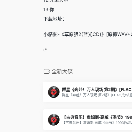
12.光荣大地
13.你
下载地址：
小骆驼-《草原狼2(蓝光CD)》[原抓WAV+CUE
全新大碟
群星《奔赴！万人现场 第2期》[FLAC
【古典音乐】詹姆斯·高威《季节》199