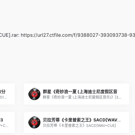
].rar:
https://url27.ctfile.com/f/9388027-393093738
/分
群星《奇妙浪一夏 (上海迪士尼度假区音
群星《奔赴！万人现场 第2期》[FLAC/分轨][518.87MB]
群星《奇妙浪一夏 (上海迪士尼度假区音乐)》[320K/MP3][43.91MB]
3
贝拉芳蒂《卡里普索之王》SACD[WAV+CU
【古典音乐】詹姆斯·高威《季节》1993[WAV+CUE]
贝拉芳蒂《卡里普索之王》SACD[WAV+CUE]