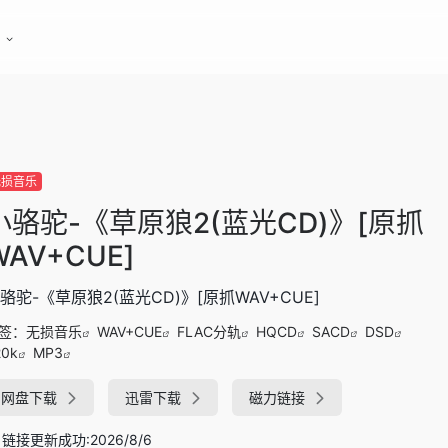
无损音乐
小骆驼-《草原狼2(蓝光CD)》[原抓
WAV+CUE]
骆驼-《草原狼2(蓝光CD)》[原抓WAV+CUE]
签：
无损音乐
WAV+CUE
FLAC分轨
HQCD
SACD
DSD
20k
MP3
网盘下载
迅雷下载
磁力链接
链接更新成功:2026/8/6