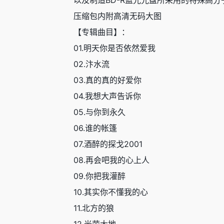
以及制造BD-R蓝光光盘所采用的特殊高
压缩包内附高清无码大图
【专辑曲目】：
01.明天你是否依然爱我
02.汴水流
03.真的真的好爱你
04.我想大声告诉你
05.与你到永久
06.谁的帐篷
07.酒醉的探戈2001
08.再会吧我的心上人
09.你把我灌醉
10.其实你不懂我的心
11.北方的狼