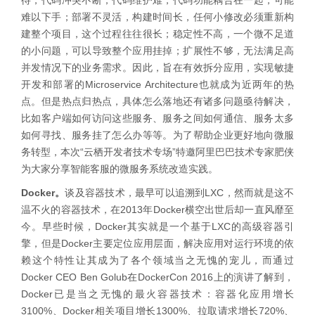
待，代码冲突不断；代码维护难，代码功能耦合在一起，可能
难以下手；部署不灵活，构建时间长，任何小修改必须重新构
建整个项目，这个过程往往很长；稳定性不高，一个微不足道
的小问题，可以导致整个应用挂掉；扩展性不够，无法满足高
并发情况下的业务需求。因此，旨在有效拆分应用，实现敏捷
开发和部署的Microservice Architecture也就成为近两年的热
点。但是热点归热点，具体怎么落地还有诸多问题亟待解决，
比如客户端如何访问这些服务、服务之间如何通信、服务太多
如何寻找、服务挂了怎么办等等。为了帮助企业更好地向微服
务转型，本次“云栖开发者技术专场”特邀阿里巴巴技术专家肥侠
为大家分享智能客服的微服务系统改造实践。
Docker。
谈及容器技术，最早可以追溯到LXC，然而就是这不
温不火的容器技术，在2013年Docker横空出世后却一直风靡至
今。早些时候，Docker其实就是一个基于LXC的高级容器引
擎，但是Docker主要定位应用层面，解决应用对运行环境的依
赖这个特性让其成为了各个领域当之无愧的宠儿，而通过
Docker CEO Ben Golub在DockerCon 2016上的演讲了解到，
Docker已是当之无愧的最火容器技术：容器化应用增长
3100%、Docker相关项目增长1300%、拉取请求增长720%、