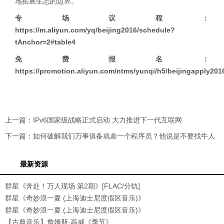
地拓展生态的边界。
专场议程：
https://m.aliyun.com/yq/beijing2016/schedule?
tAnchor=2#table4
免费报名：
https://promotion.aliyun.com/ntms/yunqi/h5/beijingapply201
上一篇：
IPv6国家级战略正式启动 大力推进下一代互联网
下一篇：
如何破解我们万事俱备就差一个程序员？他说是不要找牛人
最新资源
群星《奔赴！万人现场 第2期》[FLAC/分轨]
[518.8
群星《奇妙浪一夏 (上海迪士尼度假区音乐)》
[32
群星《奇妙浪一夏 (上海迪士尼度假区音乐)》
[FL
【古典音乐】詹姆斯·高威《季节》