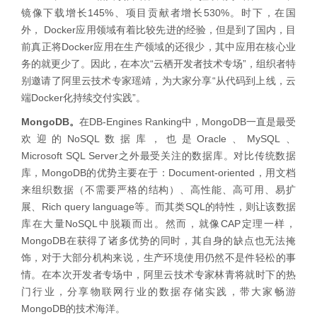
镜像下载增长145%、项目贡献者增长530%。时下，在国
外， Docker应用领域有着比较先进的经验，但是到了国内，目
前真正将Docker应用在生产领域的还很少，其中应用在核心业
务的就更少了。因此，在本次“云栖开发者技术专场”，组织者特
别邀请了阿里云技术专家瑶靖，为大家分享“从代码到上线，云
端Docker化持续交付实践”。
MongoDB。
在DB-Engines Ranking中，MongoDB一直是最受
欢迎的NoSQL数据库，也是Oracle、MySQL、
Microsoft SQL Server之外最受关注的数据库。对比传统数据
库，MongoDB的优势主要在于：Document-oriented，用文档
来组织数据（不需要严格的结构）、高性能、高可用、易扩
展、Rich query language等。而其类SQL的特性，则让该数据
库在大量NoSQL中脱颖而出。然而，就像CAP定理一样，
MongoDB在获得了诸多优势的同时，其自身的缺点也无法掩
饰，对于大部分机构来说，生产环境使用仍然不是件轻松的事
情。在本次开发者专场中，阿里云技术专家林青将就时下的热
门行业，分享物联网行业的数据存储实践，带大家畅游
MongoDB的技术海洋。