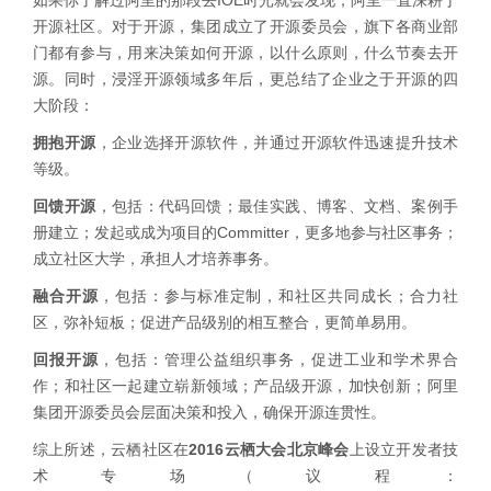
如果你了解过阿里的那段去IOE时光就会发现，阿里一直深耕于
开源社区。对于开源，集团成立了开源委员会，旗下各商业部
门都有参与，用来决策如何开源，以什么原则，什么节奏去开
源。同时，浸淫开源领域多年后，更总结了企业之于开源的四
大阶段：
拥抱开源
，企业选择开源软件，并通过开源软件迅速提升技术
等级。
回馈开源
，包括：代码回馈；最佳实践、博客、文档、案例手
册建立；发起或成为项目的Committer，更多地参与社区事务；
成立社区大学，承担人才培养事务。
融合开源
，包括：参与标准定制，和社区共同成长；合力社
区，弥补短板；促进产品级别的相互整合，更简单易用。
回报开源
，包括：管理公益组织事务，促进工业和学术界合
作；和社区一起建立崭新领域；产品级开源，加快创新；阿里
集团开源委员会层面决策和投入，确保开源连贯性。
综上所述，云栖社区在
2016云栖大会北京峰会
上设立开发者技
术专场（议程：