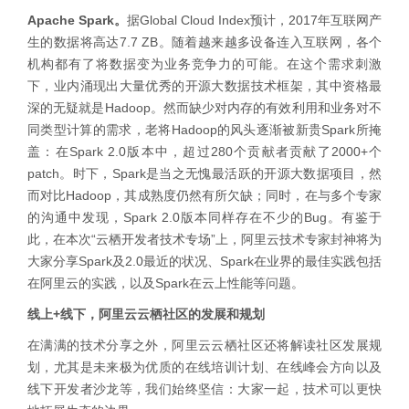
Apache Spark。
据Global Cloud Index预计，2017年互联网产
生的数据将高达7.7 ZB。随着越来越多设备连入互联网，各个
机构都有了将数据变为业务竞争力的可能。在这个需求刺激
下，业内涌现出大量优秀的开源大数据技术框架，其中资格最
深的无疑就是Hadoop。然而缺少对内存的有效利用和业务对不
同类型计算的需求，老将Hadoop的风头逐渐被新贵Spark所掩
盖：在Spark 2.0版本中，超过280个贡献者贡献了2000+个
patch。时下，Spark是当之无愧最活跃的开源大数据项目，然
而对比Hadoop，其成熟度仍然有所欠缺；同时，在与多个专家
的沟通中发现，Spark 2.0版本同样存在不少的Bug。有鉴于
此，在本次“云栖开发者技术专场”上，阿里云技术专家封神将为
大家分享Spark及2.0最近的状况、Spark在业界的最佳实践包括
在阿里云的实践，以及Spark在云上性能等问题。
线上+线下，阿里云云栖社区的发展和规划
在满满的技术分享之外，阿里云云栖社区还将解读社区发展规
划，尤其是未来极为优质的在线培训计划、在线峰会方向以及
线下开发者沙龙等，我们始终坚信：大家一起，技术可以更快