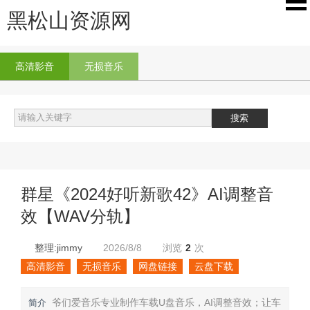
黑松山资源网
高清影音
无损音乐
群星《2024好听新歌42》AI调整音
效【WAV分轨】
整理:jimmy
2026/8/8
浏览
2
次
高清影音
无损音乐
网盘链接
云盘下载
爷们爱音乐专业制作车载U盘音乐，AI调整音效；让车
简介