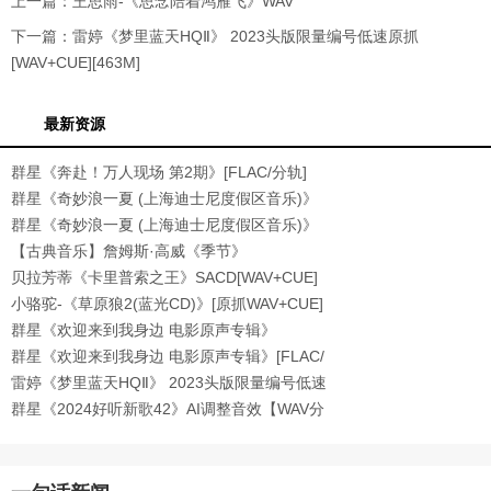
上一篇：
王思雨-《思念陪着鸿雁飞》WAV
下一篇：
雷婷《梦里蓝天HQⅡ》 2023头版限量编号低速原抓
[WAV+CUE][463M]
最新资源
群星《奔赴！万人现场 第2期》[FLAC/分轨]
[518.8
群星《奇妙浪一夏 (上海迪士尼度假区音乐)》
[32
群星《奇妙浪一夏 (上海迪士尼度假区音乐)》
[FL
【古典音乐】詹姆斯·高威《季节》
1993[WAV+CUE]
贝拉芳蒂《卡里普索之王》SACD[WAV+CUE]
小骆驼-《草原狼2(蓝光CD)》[原抓WAV+CUE]
群星《欢迎来到我身边 电影原声专辑》
[320K/MP3
群星《欢迎来到我身边 电影原声专辑》[FLAC/
分轨
雷婷《梦里蓝天HQⅡ》 2023头版限量编号低速
原抓
群星《2024好听新歌42》AI调整音效【WAV分
轨】