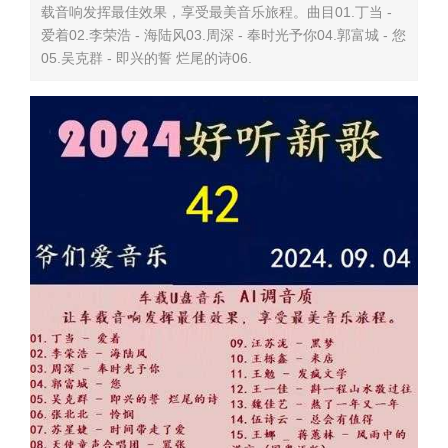
载音响发挥最佳效果，享受最美音乐旅程。曲目01.丁当 -
爱着02.李荣浩 - 海陆风03.周深 - 奉时光予你04.郭富城 - 您
05.吴克群 - 即兴的誓 烂尾的诗06.