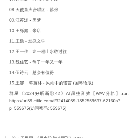
08.天使童声合唱团 - 嚣张
09.汪苏泷 - 黑梦
10.王栎鑫 - 米店
11.王勉 - 发疯文学
12.王一佳 - 斟一程山水敬过往
13.魏佳艺 - 熬了一年又一年
14.伍诗云 - 总会有值得
15.王娜 _ 蒋蕙林 - 风雨中的诺言 (国粤语版)
群星《2024好听新歌42》AI调整音效【WAV分轨】.rar:
https://url59.ctfile.com/f/32414059-1352559637-62160a?
p=559675
(访问密码: 559675)