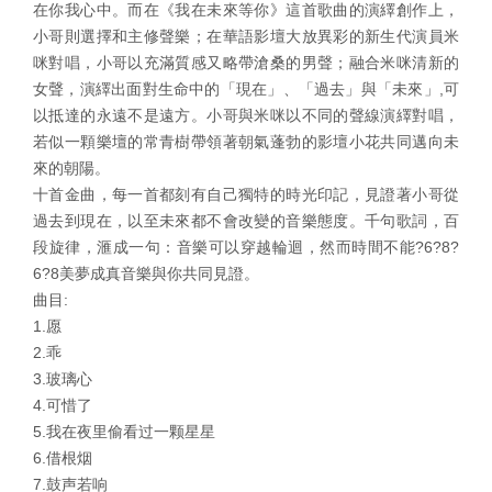
在你我心中。而在《我在未來等你》這首歌曲的演繹創作上，
小哥則選擇和主修聲樂；在華語影壇大放異彩的新生代演員米
咪對唱，小哥以充滿質感又略帶滄桑的男聲；融合米咪清新的
女聲，演繹出面對生命中的「現在」、「過去」與「未來」,可
以抵達的永遠不是遠方。小哥與米咪以不同的聲線演繹對唱，
若似一顆樂壇的常青樹帶領著朝氣蓬勃的影壇小花共同邁向未
來的朝陽。
十首金曲，每一首都刻有自己獨特的時光印記，見證著小哥從
過去到現在，以至未來都不會改變的音樂態度。千句歌詞，百
段旋律，滙成一句：音樂可以穿越輪迴，然而時間不能?6?8?
6?8美夢成真音樂與你共同見證。
曲目:
1.愿
2.乖
3.玻璃心
4.可惜了
5.我在夜里偷看过一颗星星
6.借根烟
7.鼓声若响