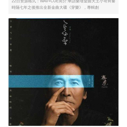
22日资源格式：WAV+CUE简介:華語樂壇金曲天王小哥齊秦
時隔七年之後推出全新金曲大碟《穿樂》，專輯創