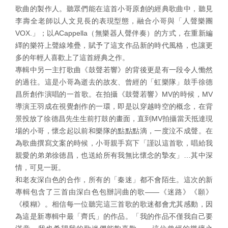
歌曲的製作人。聽眾們能在這首小哥原創的經典歌曲中，聽見
李壽全老師以人文見長的表現型態，融合小哥與「人聲樂團
VOX.」；以ACappella（無樂器人聲伴奏）的方式，在重新編
繹的樂符上聲線堆疊，賦予了這支作品新的時代風格，也讓更
多的年輕人喜歡上了這首經典之作。
專輯中另一主打歌曲《鼓聲若響》的背後更是有一段令人慟然
的過往。這是小哥為逝去的故友、曾經的「虹樂隊」鼓手徐德
昌所創作演唱的一首歌。在拍攝《鼓聲若響》MV的時候，MV
導演王羽成在視覺創作的一環，即是以穿越時空的概念，在背
景投放了徐德昌先生生前打鼓的畫面，直到MV拍攝當天抵達現
場的小哥，懷念起以前和樂隊的點點點滴，一度泣不成聲。在
為歌曲撰寫文案的時候，小哥親手寫下「謹以這首歌，唱給我
親愛的弟弟徐德昌，也送給所有我無比懷念的摯友」…其中深
情，可見一斑。
和老友深白色的合作，所有的「秦迷」都不會陌生。這次的新
專輯包含了三首由深白色包辦詞曲的歌——《迷路》《願》
《模糊》。相信每一位聽完這三首歌的歌迷都會尤其感動，因
為這是新專輯中最「齊氏」的作品。「我的作品不僅我自己要