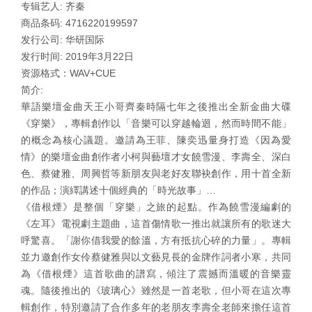
专辑艺人: 齐秦
商品条码: 4716220199597
发行公司: 华研国际
发行时间: 2019年3月22日
资源格式：WAV+CUE
简介:
華語樂壇金曲天王小哥齊秦時隔七年之後推出全新金曲大碟
《穿樂》，專輯創作以「音樂可以穿越輪迴，然而時間不能」
的概念為核心議題。邀請為王菲、陳奕迅量身打造《因為愛
情》的樂壇金曲創作者小柯與藝壇才女饒雪漫、李壽全、深白
色、蔡健雅、周興哲等新朋友與老好友聯袂創作，用十首全新
的作品；演繹講述十個經典的「時光故事」…
《借根煙》是整個「穿樂」之旅的起點。作為饒雪漫編劇的
《左耳》電視劇主題曲，這首傷情歌一推出就讓所有的歌迷大
呼驚喜。「謝你借我愛的餘溫，方有抵抗心碎的力量」。專輯
並力邀創作女伶蔡健雅與以文藝見長的金牌作詞者小寒，共同
為《借根煙》這首歌曲的譜寫，傾注了震撼而溫暖的音樂靈
魂。隨後推出的《玻璃心》雖然是一首老歌，但小哥在這次專
輯創作，特別邀請了合作多年的老朋友李壽全老師來擔任這首