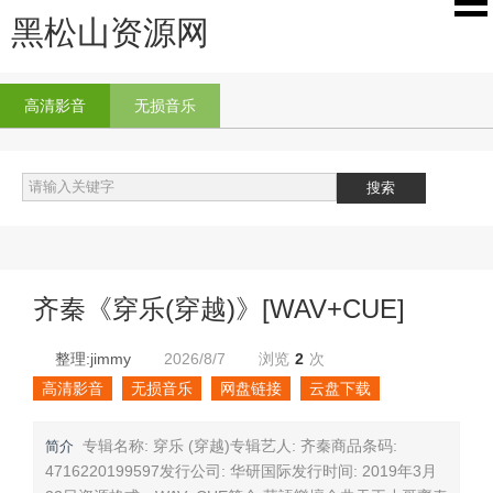
黑松山资源网
高清影音
无损音乐
齐秦《穿乐(穿越)》[WAV+CUE]
整理:jimmy
2026/8/7
浏览
2
次
高清影音
无损音乐
网盘链接
云盘下载
专辑名称: 穿乐 (穿越)专辑艺人: 齐秦商品条码:
简介
4716220199597发行公司: 华研国际发行时间: 2019年3月