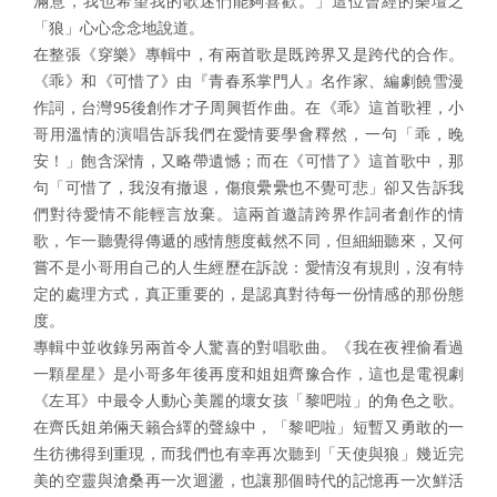
滿意，我也希望我的歌迷們能夠喜歡。」這位曾經的樂壇之
「狼」心心念念地說道。
在整張《穿樂》專輯中，有兩首歌是既跨界又是跨代的合作。
《乖》和《可惜了》由『青春系掌門人』名作家、編劇饒雪漫
作詞，台灣95後創作才子周興哲作曲。在《乖》這首歌裡，小
哥用溫情的演唱告訴我們在愛情要學會釋然，一句「乖，晚
安！」飽含深情，又略帶遺憾；而在《可惜了》這首歌中，那
句「可惜了，我沒有撤退，傷痕纍纍也不覺可悲」卻又告訴我
們對待愛情不能輕言放棄。這兩首邀請跨界作詞者創作的情
歌，乍一聽覺得傳遞的感情態度截然不同，但細細聽來，又何
嘗不是小哥用自己的人生經歷在訴說：愛情沒有規則，沒有特
定的處理方式，真正重要的，是認真對待每一份情感的那份態
度。
專輯中並收錄另兩首令人驚喜的對唱歌曲。《我在夜裡偷看過
一顆星星》是小哥多年後再度和姐姐齊豫合作，這也是電視劇
《左耳》中最令人動心美麗的壞女孩「黎吧啦」的角色之歌。
在齊氏姐弟倆天籟合繹的聲線中，「黎吧啦」短暫又勇敢的一
生彷彿得到重現，而我們也有幸再次聽到「天使與狼」幾近完
美的空靈與滄桑再一次迴盪，也讓那個時代的記憶再一次鮮活