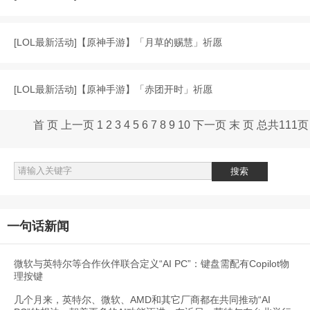
[
LOL最新活动
]
【原神手游】「月草的赐慧」祈愿
[
LOL最新活动
]
【原神手游】「赤团开时」祈愿
首 页
上一页
1
2
3
4
5
6
7
8
9
10
下一页
末 页
总共
111
页
一句话新闻
微软与英特尔等合作伙伴联合定义“AI PC”：键盘需配有Copilot物
理按键
几个月来，英特尔、微软、AMD和其它厂商都在共同推动“AI