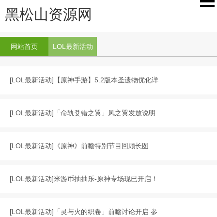
黑松山资源网
网站首页
LOL最新活动
[
LOL最新活动
]
【原神手游】5.2版本圣遗物优化详
[
LOL最新活动
]
「命轨爻错之翼」风之翼发放说明
[
LOL最新活动
]
《原神》前瞻特别节目回顾长图
[
LOL最新活动
]
米游币抽抽乐-原神专场现已开启！
[
LOL最新活动
]
「灵与火的织卷」前瞻讨论开启 参