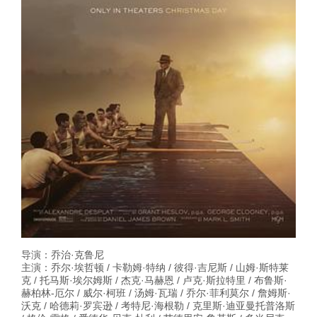
导演：乔治·克鲁尼
主演：乔尔·埃哲顿 / 卡勒姆·特纳 / 彼得·吉尼斯 / 山姆·斯特莱
克 / 托马斯·埃尔姆斯 / 杰克·马赫恩 / 卢克·斯拉特里 / 布鲁斯·
赫柏林-厄尔 / 威尔·柯班 / 汤姆·瓦瑞 / 乔尔·菲利莫尔 / 詹姆斯·
沃克 / 哈德莉·罗宾逊 / 考特尼·海根勒 / 克里斯·迪亚曼托普洛斯