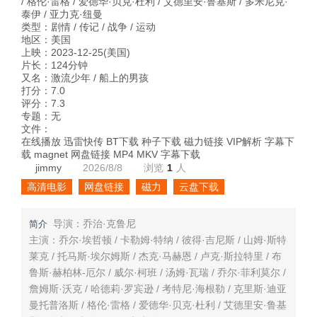
/ 格伦·雷格 / 爱德华·贝克·杜利 / 艾德里安·鲁基斯 / 多米尼克·
泰伊 / 亚力克·纽曼
类型：剧情 / 传记 / 战争 / 运动
地区：美国
上映：2023-12-25(美国)
片长：124分钟
又名：激流少年 / 船上的男孩
打分：7.0
评分：7.3
专题：无
文件：
在线播放 迅雷快传 BT下载 种子下载 磁力链接 VIP解析 字幕下
载 magnet 网盘链接 MP4 MKV 字幕下载
jimmy
2026/8/8
浏览
1
人
高清电影
网盘链接
磁力
云盘下载
导演：乔治·克鲁尼
简介
主演：乔尔·埃哲顿 / 卡勒姆·特纳 / 彼得·吉尼斯 / 山姆·斯特
莱克 / 托马斯·埃尔姆斯 / 杰克·马赫恩 / 卢克·斯拉特里 / 布
鲁斯·赫柏林-厄尔 / 威尔·柯班 / 汤姆·瓦瑞 / 乔尔·菲利莫尔 /
詹姆斯·沃克 / 哈德莉·罗宾逊 / 考特尼·海根勒 / 克里斯·迪亚
曼托普洛斯 / 格伦·雷格 / 爱德华·贝克·杜利 / 艾德里安·鲁基