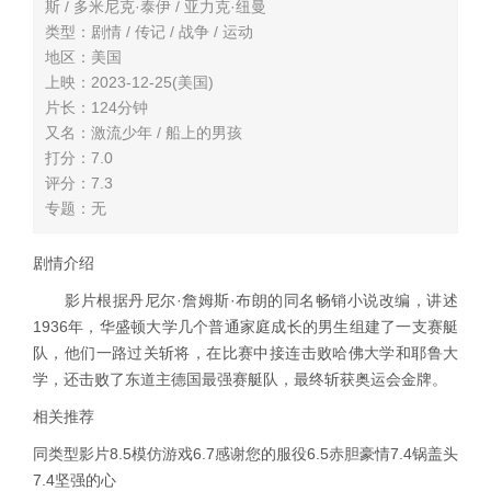
斯 / 多米尼克·泰伊 / 亚力克·纽曼
类型：剧情 / 传记 / 战争 / 运动
地区：美国
上映：2023-12-25(美国)
片长：124分钟
又名：激流少年 / 船上的男孩
打分：7.0
评分：7.3
专题：无
剧情介绍
影片根据丹尼尔·詹姆斯·布朗的同名畅销小说改编，讲述
1936年，华盛顿大学几个普通家庭成长的男生组建了一支赛艇
队，他们一路过关斩将，在比赛中接连击败哈佛大学和耶鲁大
学，还击败了东道主德国最强赛艇队，最终斩获奥运会金牌。
相关推荐
同类型影片8.5模仿游戏6.7感谢您的服役6.5赤胆豪情7.4锅盖头
7.4坚强的心